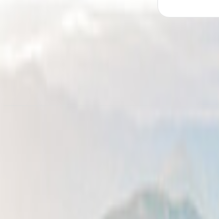
Camperverhuur in
Phoenix
vanaf € 37,48/nacht
Camper huren