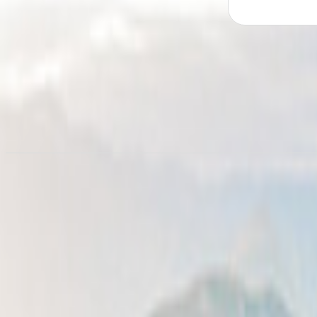
Camperverhuur in
Sevilla
vanaf € 78,96/nacht
Camper huren