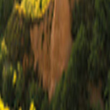
Yorkshire
Kaart
Filter
0
15 aanbiedingen
voor je vakantie in Yorkshire