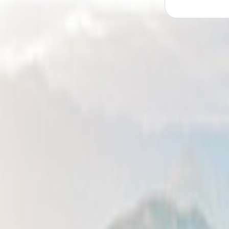
Camperverhuur in
Yorkshire
vanaf € 76,25/nacht
Camper huren