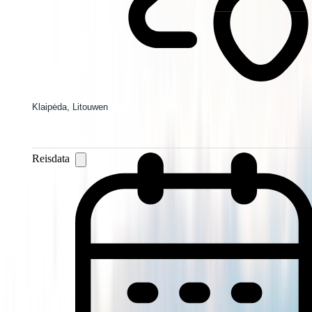
Reisdata